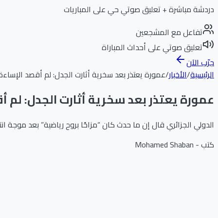
دردشة مباشرة + تعليق صوتي حي على المباريات
تفاعل مع المشجعين
تعليق صوتي على أحداث المباراة
جرّب الآن
الرئيسية
/
الأخبار
/
عمورة يعتذر بعد سخرية أثارت الجدل: لم أقصد الإساء
عمورة يعتذر بعد سخرية أثارت الجدل: لم 
الدولي الجزائري قال إن ما حدث كان “مزاحًا بروح رياضية” بعد موجة ان
كتب -
Mohamed Shaban