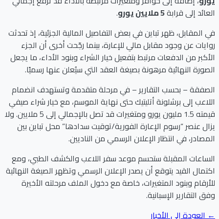
يورو
، إضافة إلى حوافز ومتغيرات مرتبطة بالأداء قد ترفع إجمالي
العائد إلى قرابة
5 ملايين يورو
.
في المقابل، ظهر تباين في بعض التفاصيل المالية الجزئية، إذ تحدثت
روايات عن وجود مقابل مالي للإعارة، بينما رجّحت أخرى أن الجزء
الأكبر من الدفعات مرتبط بتفعيل خيار الشراء وبنود الأداء، ما يجعل
الصورة النهائية مرهونة بصيغة العقد التي سيُعلن عنها رسميًا.
الصفقة – بحسب التقارير – في مرحلة متقدمة وتستهدف انضمام
اللاعب إلى برشلونة أتليتيك حتى نهاية الموسم، مع خيار شراء صيفي
قيمته 1.5 مليون يورو ومتغيرات قد تصل بالإجمالي إلى 5 ملايين. ولا
يزال عنصر “رسوم الإعارة الفورية/توقيت سدادها” محل تباين بين
المصادر، في انتظار الإعلان الرسمي من الناديين.
الساعات المقبلة ستحسم موعد سفر اللاعب والكشف الطبي، ومع
اكتمال القيد يتوقع أن يصدر الإعلان الرسمي وتظهر الصيغة النهائية
للأرقام وبنود المتغيرات، خاصة مع دخول الملف مرحلته الأخيرة
وفق التقارير الإسبانية.
← العودة إلى الأخبار