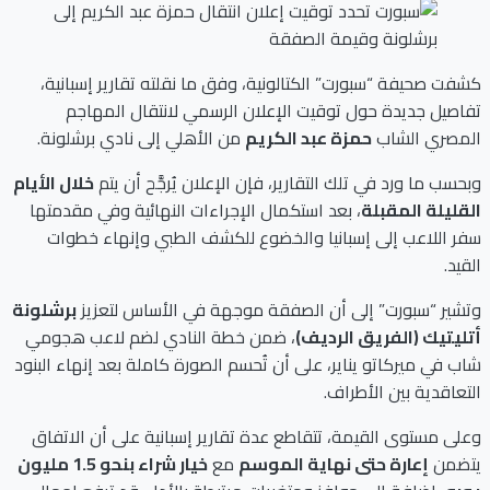
كشفت صحيفة “سبورت” الكتالونية، وفق ما نقلته تقارير إسبانية،
تفاصيل جديدة حول توقيت الإعلان الرسمي لانتقال المهاجم
المصري الشاب
حمزة عبد الكريم
من الأهلي إلى نادي برشلونة.
وبحسب ما ورد في تلك التقارير، فإن الإعلان يُرجَّح أن يتم
خلال الأيام
القليلة المقبلة
، بعد استكمال الإجراءات النهائية وفي مقدمتها
سفر اللاعب إلى إسبانيا والخضوع للكشف الطبي وإنهاء خطوات
القيد.
وتشير “سبورت” إلى أن الصفقة موجهة في الأساس لتعزيز
برشلونة
أتليتيك (الفريق الرديف)
، ضمن خطة النادي لضم لاعب هجومي
شاب في ميركاتو يناير، على أن تُحسم الصورة كاملة بعد إنهاء البنود
التعاقدية بين الأطراف.
وعلى مستوى القيمة، تتقاطع عدة تقارير إسبانية على أن الاتفاق
يتضمن
إعارة حتى نهاية الموسم
مع
خيار شراء بنحو 1.5 مليون