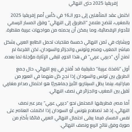
اكتمل عقد المتأهلين إلى دور الـ16 في كأس أمم إفريقيا 2025
بالمغرب، لتتضح ملامح “الطريق إلى النهائي” وفق المسار الرسمي
للأدوار الإقصائية، وما يمكن أن يحمله من مواجهات عربية منتظرة.
ويشارك في ثمن النهائي خمسة منتخبات تحمل الطابع العربي بشكل
مباشر: المغرب ومصر وتونس والجزائر والسودان، لكن القرعة لم
تمنح أي “ديربي عربي” في هذا الدور، لتبقى الإثارة مؤجلة لما بعده.
أول “نافذة عربية” حقيقية قد تُفتح في ربع النهائي، حال جمع
الطريق بين تونس والسودان إذا نجح كل منهما في العبور من
مباراتيه، بينما يظل السيناريو الأبرز جماهيريًا هو احتمال صدام مغاربي
ثقيل بين المغرب والجزائر في نصف النهائي.
أما مصر، فطريقها المحتمل نحو “ديربي عربي” يمر عبر نصف
النهائي، إذ قد تصطدم بتونس أو السودان إذا اكتملت العناصر على
نفس المسار، فيما يبقى احتمال النهائي العربي قائمًا بأكثر من
صورة وفق نتائج الربع ونصف النهائي.