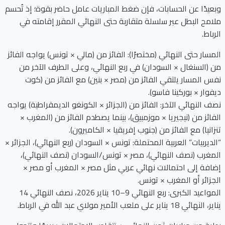
وبعيدًا عن الحسابات، فإن ضغط المباريات عامل حاضر بقوة؛ إذ تُحسم
ملامح البطل عبر سلسلة متقاربة حتى النهائي المقرر إقامته في
الرباط.
المسار حتى النهائي (مختصرًا): الفائز من (مالي × تونس) يواجه الفائز
من (السنغال × السودان) في ربع النهائي، وعلى الطرف الآخر من
نفس المسار يلتقي الفائز من (مصر × بنين) مع الفائز من (كوت
ديفوار × بوركينا فاسو).
نصف النهائي الآخر: الفائز من (الجزائر × الكونغو الديمقراطية) يواجه
الفائز من (نيجيريا × موزمبيق)، بينما يصطدم الفائز من (المغرب ×
تنزانيا) مع الفائز من (جنوب إفريقيا × الكاميرون).
“الديربيات” العربية المحتملة: تونس × السودان (ربع النهائي)، الجزائر ×
المغرب (نصف النهائي)، مصر × تونس/السودان (نصف النهائي)،
إضافة إلى احتمالات نهائي عربي مثل مصر × المغرب أو مصر ×
الجزائر أو المغرب × تونس.
المواعيد الكبرى: ربع النهائي 9–10 يناير 2026، نصف النهائي 14
يناير، النهائي 18 يناير على ملعب الأمير مولاي عبد الله في الرباط.