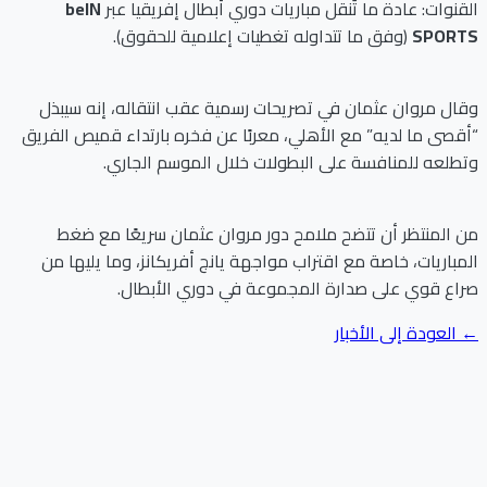
القنوات: عادة ما تُنقل مباريات دوري أبطال إفريقيا عبر
beIN
SPORTS
(وفق ما تتداوله تغطيات إعلامية للحقوق).
وقال مروان عثمان في تصريحات رسمية عقب انتقاله، إنه سيبذل
“أقصى ما لديه” مع الأهلي، معربًا عن فخره بارتداء قميص الفريق
وتطلعه للمنافسة على البطولات خلال الموسم الجاري.
من المنتظر أن تتضح ملامح دور مروان عثمان سريعًا مع ضغط
المباريات، خاصة مع اقتراب مواجهة يانج أفريكانز، وما يليها من
صراع قوي على صدارة المجموعة في دوري الأبطال.
← العودة إلى الأخبار