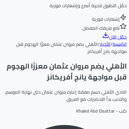
حمّل التطبيق لتجربة أسرع وإشعارات فورية
إشعارات فورية
تابع فريقك المفضل
حمّل الآن
الرئيسية
/
الأخبار
/
الأهلي يضم مروان عثمان معززًا الهجوم قبل
مواجهة يانج أفريكانز
الأهلي يضم مروان عثمان معززًا الهجوم
قبل مواجهة يانج أفريكانز
النادي الأهلي حسم صفقة إعارة مروان عثمان حتى نهاية الموسم،
واللاعب بدأ التحضيرات مع الفريق.
كتب -
Khaled Abd Elsattar