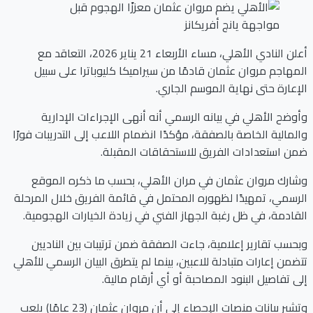
أعلن النادي الأهلي، مساء الأربعاء 21 يناير 2026، التعاقد مع
المهاجم مروان عثمان قادمًا من سيراميكا كليوباترا على سبيل
الإعارة حتى نهاية الموسم الجاري.
وأوضح الأهلي في بيانه الرسمي أنه أنهى الإجراءات الإدارية
والمالية الخاصة بالصفقة، مؤكدًا انضمام اللاعب إلى التدريبات فورًا
ضمن استعدادات الفريق للاستحقاقات المقبلة.
وشارك مروان عثمان في مران الأهلي، بحسب ما ذكره الموقع
الرسمي، تمهيدًا لظهوره المحتمل في قائمة الفريق خلال المرحلة
القادمة، في ظل رغبة الجهاز الفني في زيادة الخيارات الهجومية.
وبحسب تقارير إعلامية، جاءت الصفقة ضمن ترتيبات بين الناديين
تتضمن إعارات متبادلة للاعبين، بينما لم يتطرق البيان الرسمي للأهلي
إلى تفاصيل البنود المصاحبة أو أي أرقام مالية.
وتشير بيانات منصات الإحصاء إلى أن مروان عثمان (23 عامًا) يلعب