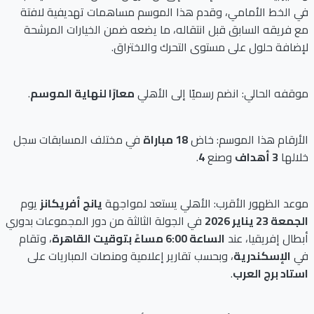
في الخط الأمامي، وقدم هذا الموسم مساهمات تهديفية لافتة
مع فريقه السابق قبل انتقاله، ما يضعه ضمن الخيارات المرشحة
لإضافة حلول على مستوى التحرك والاختراق.
موقفه الحالي: انضم رسميًا إلى الأهلي
معارًا لنهاية الموسم
.
الأرقام هذا الموسم: خاض
18 مباراة
في مختلف المسابقات سجل
خلالها
3 أهداف
وصنع
4
.
موعد الظهور الأقرب: الأهلي يستعد لمواجهة
يانج أفريكانز
يوم
الجمعة 23 يناير 2026
في الجولة الثالثة من دور المجموعات بدوري
أبطال إفريقيا، عند
الساعة 6:00 مساءً بتوقيت القاهرة
، وتقام
في
الإسكندرية
، وبحسب تقارير إعلامية ومنصات المباريات على
استاد برج العرب
.