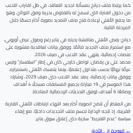
كما يرتبط ملف ديانج بمسألة تجديد التعاقد، في ظل اقتراب اللاعب
من دخول الفترة التي تسمح له بالتفاوض بحرية وفق اللوائح، وهو
ما يدفع الأهلي لإعادة فتح ملف التمديد بصورة أكثر حسمًا خلال
المرحلة التالية.
ديانج: رفض الأهلي مناقشة رحيله في يناير رغم وصول عرض أوروبي،
مع استمرار ملف التجديد قائمًا. ووفق بيانات تعاقدية منشورة على
منصات إحصائية، ينتهي عقد اللاعب في صيف 2026.
محمد علي بن رمضان: تواصل خارجي كان في إطار “استفسار” وليس
عرضًا نهائيًا بحسب متداول إعلاميًا، بينما يتمسك الأهلي باستمراره.
ووفق بيانات إحصائية، يمتد عقد اللاعب حتى صيف 2029، وشارك
هذا الموسم في 19 مباراة بجميع المسابقات مسجلًا 4 أهداف
وصانعًا 6 أهداف (وفق التحديثات الإحصائية المتاحة).
من المنتظر أن تتضح الصورة أكثر بعد انتهاء ارتباطات الأهلي القارية
القريبة، إذ تتجه الإدارة لحسم ملف التجديدات داخليًا، مع إبقاء
سياسة “عدم التفريط” سارية حتى إغلاق سوق يناير.
← العودة إلى الأخبار