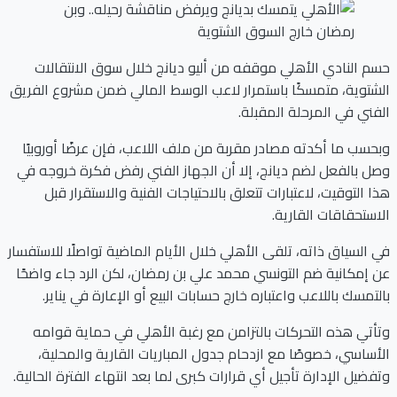
حسم النادي الأهلي موقفه من أليو ديانج خلال سوق الانتقالات
الشتوية، متمسكًا باستمرار لاعب الوسط المالي ضمن مشروع الفريق
الفني في المرحلة المقبلة.
وبحسب ما أكدته مصادر مقربة من ملف اللاعب، فإن عرضًا أوروبيًا
وصل بالفعل لضم ديانج، إلا أن الجهاز الفني رفض فكرة خروجه في
هذا التوقيت، لاعتبارات تتعلق بالاحتياجات الفنية والاستقرار قبل
الاستحقاقات القارية.
في السياق ذاته، تلقى الأهلي خلال الأيام الماضية تواصلًا للاستفسار
عن إمكانية ضم التونسي محمد علي بن رمضان، لكن الرد جاء واضحًا
بالتمسك باللاعب واعتباره خارج حسابات البيع أو الإعارة في يناير.
وتأتي هذه التحركات بالتزامن مع رغبة الأهلي في حماية قوامه
الأساسي، خصوصًا مع ازدحام جدول المباريات القارية والمحلية،
وتفضيل الإدارة تأجيل أي قرارات كبرى لما بعد انتهاء الفترة الحالية.