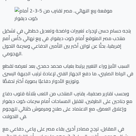
يتجه حسام حسن لإجراء تغييرات واضحة وتعديل خططي في تشكيل
منتخب مصر المتوقع أمام كوت ديفوار، في ربع نهائي كأس أمم
إفريقيا، بحثًا عن توازن أكبر بين التأمين الدفاعي وسرعة التحول
الهجومي.
السبب الأبرز وراء التغيير يرتبط بغياب محمد حمدي بعد تعرضه لقطع
في الرباط الصليبي، ما دفع الجهاز الفني لإعادة ترتيب الجبهة اليسرى
وتوزيع الأدوار دفاعيًا بصورة أكثر تحفظًا.
وبحسب تقارير صحفية، يقترب المنتخب من اللعب بثلاثة قلوب دفاع
مع جناحين على الطرفين، لتقليل المساحات أمام سرعات كوت ديفوار
وإغلاق العمق، مع الاعتماد على صلاح ومرموش كثنائي للهجوم
في التحولات.
في المقابل، ترجح مصادر أخرى بقاء مصر على رباعي دفاعي مع