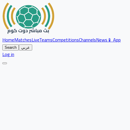
Home
Matches
Live
Teams
Competitions
Channels
News
📱 App
عربي
Search
Log in