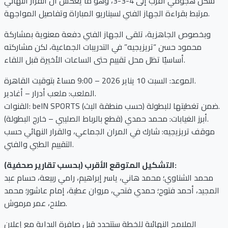
شكل هجومي أقرب إلى 4-3-3، وهو ما يعكس أن القرار النهائي
مرتبط بقراءة الجهاز الفني لسيناريو المباراة وتفاصيل المواجهة.
وبخصوص الجاهزية، تلقى الجهاز الفني دفعة معنوية بمشاركة
محمود حسن “تريزيجيه” في التدريبات الجماعية، لكن مشاركته
أساسيًا تظل محل تقييم حتى الساعات الأخيرة قبل اللقاء.
الموعد: السبت 10 يناير 2026 – 9:00 مساءً بتوقيت القاهرة.
الملعب: ملعب أدرار – أغادير.
القنوات: beIN SPORTS ضمن تغطيتها للبطولة (حسب منطقة البث).
أبرز الغيابات: محمد حمدي (قطع بالرباط الصليبي – خارج البطولة).
موقف تريزيجيه: شارك في المران الجماعي، والقرار النهائي حسب
التقييم الطبي والفني.
التشكيل المتوقع الأقرب (بحسب تقارير صحفية):
محمد الشناوي؛ محمد هاني، ياسر إبراهيم، رامي ربيعة، حسام عبد
المجيد، أحمد فتوح؛ حمدي فتحي، مروان عطية، إمام عاشور؛ محمد
صلاح، عمر مرموش.
الملامح النهائية للخطة ستتحدد قبل صافرة البداية مع إعلان