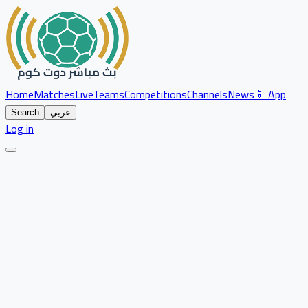
Home
Matches
Live
Teams
Competitions
Channels
News
📱 App
عربي
Search
Log in