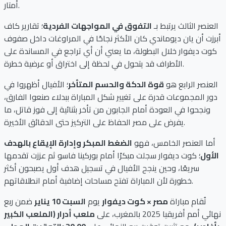
أمتار.
العنصر الثالث يرتبط بـ
التفوق في المواجهات الفردية
؛ تقارير كاف
أبرزت أن يان ديوماندي كان الأكثر نجاحًا في المراوغات داخل صفوف
كوت ديفوار خلال البطولة، ما يعني أن أي تراجع في المساندة على
الأطراف قد يتحول في لحظة إلى اختراق أو عرضية خطرة.
العنصر الرابع هو
قوة الدكة والحسم المتأخر
؛ الأفيال أظهروا في
دور المجموعات قدرة على تغيير شكل المباراة ببدلاء صنعوا الفارق،
ونجحوا في العودة أمام الجابون من تأخر بثنائية إلى فوز قاتل، ما
يفرض على مصر الحفاظ على التركيز حتى الدقائق الأخيرة.
أما العنصر الخامس، فهو
الضغط المبكر وإدارة الإيقاع بالهدف
الأول
؛ كوت ديفوار سجلت مبكرًا أمام بوركينا فاسو ثم عززت تقدمها
سريعًا، وحين ينجح الأفيال في تسجيل هدف أول يصبحون أكثر
خطورة لأن المباراة تفتح مساحات إضافية أمام انطلاقاتهم.
تُقام مباراة
مصر × كوت ديفوار
يوم
السبت 10 يناير
ضمن ربع
نهائي أمم أفريقيا 2025 بالمغرب، على
ملعب أدرار (الملعب الكبير