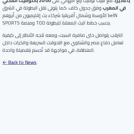
بأغادير)
، مع تثبيت توقيت ربع النهائي على
20:00 بالتوقيت المحلي
في المغرب
وفق جدول كاف. كما يتولى نقل البطولة في الشرق
الأوسط وشمال أفريقيا شركاء بث إقليميون من أبرزهم beIN
SPORTS ومنصة TOD بحسب خطط البث المعلنة للبطولة.
الترقب يتواصل حتى صافرة السبت، ومعه تتجه الأنظار إلى كيفية
تعامل دفاع مصر والشناوي مع التحولات السريعة والكرات داخل
المنطقة، في مواجهة قد تُحسم بتفصيلة واحدة.
← Back to News