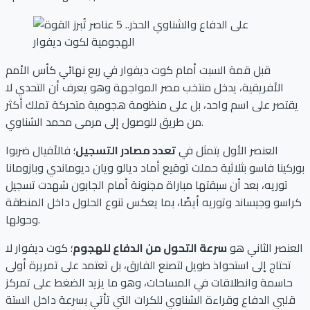
قبل قمة السبت أمام كوت ديفوار في ربع نهائي كأس الأمم
الأفريقية، يدخل منتخب مصر المواجهة وهو يعرف أن التحدي لا
يقتصر على اسم واحد، بل على منظومة هجومية متحركة تملك أكثر
من طريق للوصول إلى مرمى محمد الشناوي.
العنصر الأول يتمثل في
تعدد مصادر التسجيل
؛ فالأفيال ضربوا
بوركينا فاسو بثلاثية حملت توقيع أماد ديالو ويان ديوماندي وبازومانا
توريه، بعد أن سبقتها مباراة مجنونة أمام الجابون شهدت تسجيل
كراسو وجيساند وتوريه أيضًا، بما يعكس تنوع الحلول داخل المنطقة
وحولها.
العنصر الثاني هو
سرعة التحول من الدفاع للهجوم
؛ كوت ديفوار لا
تحتاج إلى استحواذ طويل لتصنع الفارق، بل تعتمد على تمريرة أولى
حاسمة وانطلاقات في المساحات، وهو ما يزيد الضغط على تمركز
قلبي الدفاع وقراءة الشناوي للكرات التي تأتي بسرعة داخل الستة