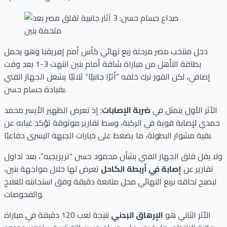
دخل منتخب مصر مرحلة ربع نهائي كأس أمم إفريقيا وهو يحمل
بطاقة التأهل من مباراة شاقة أمام بنين انتهت 3-1 بعد وقت
إضافي، لكن الفوز ترك خلفه “أثرًا جانبيًا” ثلاثيًا يشغل الجهاز الفني
بقيادة حسام حسن.
الأثر الأول يتمثل في
ضربة الإصابات
؛ إذ تعرض الظهير الأيسر محمد
حمدي لإصابة قوية في الركبة، وسط تقارير موثوقة تؤكد غيابه عن
بقية مشوار البطولة، ما يضغط على خيارات الجبهة اليسرى دفاعيًا.
ولا يقل قلق الجهاز الفني بشأن محمود حسن “تريزيجيه”، بعد تداول
تقارير عن
إصابة في أربطة الكاحل
تعرض لها خلال مواجهة بنين،
ليصبح لحاقه بربع النهائي محل متابعة دقيقة وفق استجابته للعلاج
والفحوصات.
الأثر الثاني هو
الإرهاق البدني
نتيجة لعب 120 دقيقة في مباراة