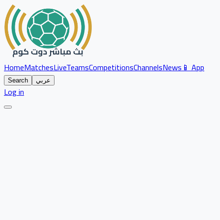
Home
Matches
Live
Teams
Competitions
Channels
News
📱 App
عربي
Search
Log in