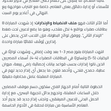
عالية الالتحام، ما يفرض على حسام حسن التفكير في تدوير محدود
للأسماء أو إدارة دقائق بعض العناصر، خاصة مع اقتراب مواجهة ربع
النهائي في أغادير يوم السبت.
أما الأثر الثالث فهو
ملف الانضباط والإنذارات
؛ إذ شهدت المباراة 8
بطاقات صفراء بواقع 4 لكل منتخب، وهو ما يضع لاعبين تحت ضغط
“الإنذار الثاني”. ووفق لوائح البطولة، فإن اللاعب الذي يحصل على
إنذارين يُوقَف تلقائيًا مباراة واحدة.
انتهت المباراة بفوز مصر 3-1 بعد وقت إضافي، وشهدت توازنًا في
الركنيات (5-5) وتساويًا في البطاقات الصفراء (4-4). أسماء المصريين
الذين نالوا إنذارات بحسب قواعد بيانات إحصائية: رامي ربيعة، مروان
عطية، حمدي فتحي، وأحمد فتوح، ما يجعل أي إنذار جديد لهم في
المباراة المقبلة عامل مخاطرة حقيقيًا.
الخطوة التالية أمام الجهاز الفني ستكون حسم موقف المصابين
خلال الساعات المقبلة، وتجهيز بدائل للجبهة اليسرى، مع إدارة
الحمل البدني للاعبين المرهقين، وتجنب إنذار جديد قد يحرم أحد
العناصر الأساسية من مباراة لاحقة في الأدوار الحاسمة.