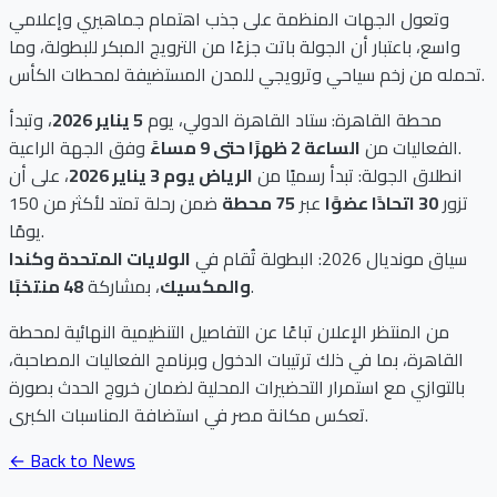
وتعول الجهات المنظمة على جذب اهتمام جماهيري وإعلامي
واسع، باعتبار أن الجولة باتت جزءًا من الترويج المبكر للبطولة، وما
تحمله من زخم سياحي وترويجي للمدن المستضيفة لمحطات الكأس.
محطة القاهرة: ستاد القاهرة الدولي، يوم
5 يناير 2026
، وتبدأ
وفق الجهة الراعية.
الفعاليات من
الساعة 2 ظهرًا حتى 9 مساءً
انطلاق الجولة: تبدأ رسميًا من
الرياض يوم 3 يناير 2026
، على أن
تزور
30 اتحادًا عضوًا
عبر
75 محطة
ضمن رحلة تمتد لأكثر من 150
يومًا.
سياق مونديال 2026: البطولة تُقام في
الولايات المتحدة وكندا
.
والمكسيك
، بمشاركة
48 منتخبًا
من المنتظر الإعلان تباعًا عن التفاصيل التنظيمية النهائية لمحطة
القاهرة، بما في ذلك ترتيبات الدخول وبرنامج الفعاليات المصاحبة،
بالتوازي مع استمرار التحضيرات المحلية لضمان خروج الحدث بصورة
تعكس مكانة مصر في استضافة المناسبات الكبرى.
← Back to News