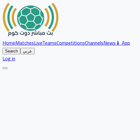
Home
Matches
Live
Teams
Competitions
Channels
News
📱 App
عربي
Search
Log in