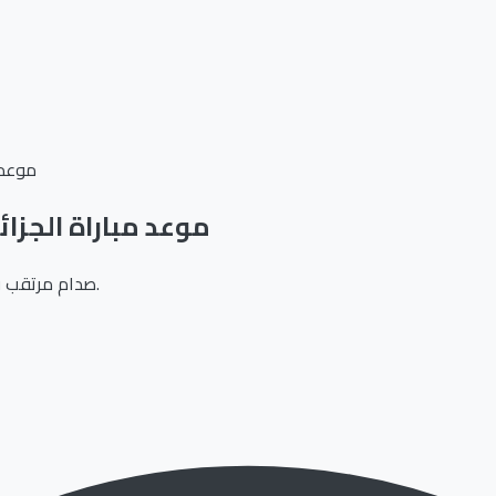
موعد م
موعد مباراة الجزائر 
صدام مرتقب في مراكش على بطاقة التأهل إلى نصف نهائي كأس الأمم الأفريقية.