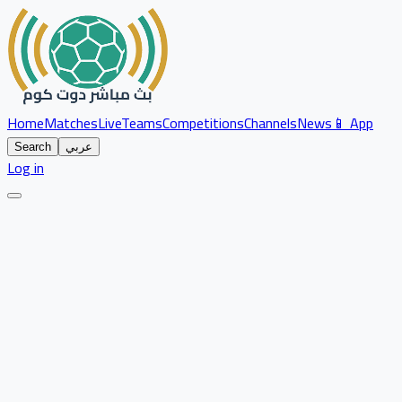
Home
Matches
Live
Teams
Competitions
Channels
News
📱 App
عربي
Search
Log in