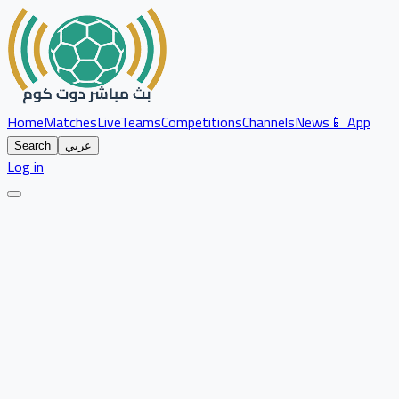
Home
Matches
Live
Teams
Competitions
Channels
News
📱 App
عربي
Search
Log in