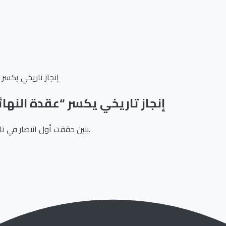
إنجاز تاريخي يكسر “ع
إنجاز تاريخي يكسر “عقدة النهائيات
بنين حققت أول انتصار في تاريخها بالنهائيات، ثم عبرت كأفضل ثالث لتصطدم بمصر في ثمن النهائي.