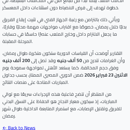
الحالات الأشد، بينما تبدأ من مبالغ أقل في المخالفات البسيطة، في
خطوة تهدف إلى فرض الانضباط دون استثناءات داخل المعسكر.
ويأتي ذلك بالتزامن مع رغبة الجهاز الفني في تثبيت إيقاع الفريق
بدنيًا خلال رمضان، خصوصًا مع اقتراب مواجهات مهمة محليًا وقاريًا،
ما يجعل الالتزام داخل وخارج الملعب عنصرًا حاسمًا في حسابات
المرحلة المقبلة.
التقارير أوضحت أن القياسات الدورية ستكون متكررة طوال رمضان،
وأن الغرامات تتدرج من
50 ألف جنيه
وقد تصل إلى
200 ألف جنيه
وفق حجم المخالفة. كما يستعد الأهلي لمواجهة سموحة يوم
الاثنين 23 فبراير 2026
ضمن الدوري المصري الممتاز، بحسب جداول
المباريات المتاحة على منصات النتائج.
من المنتظر أن تتضح فاعلية هذه الإجراءات سريعًا مع توالي
المباريات، إذ سيكون معيار النجاح هو الحفاظ على النسق البدني
للفريق وتقليل الإصابات، مع استمرار المتابعة الداخلية طوال شهر
رمضان.
← Back to News