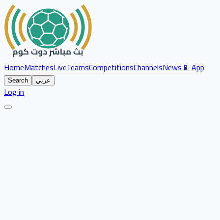
Home
Matches
Live
Teams
Competitions
Channels
News
📱 App
عربي
Search
Log in