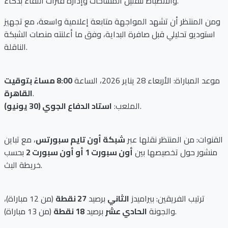
والانضباط لتقليل المساحات وإدارة فترات اللقاء بذكاء.
ومن المنتظر أن تشهد المواجهة متابعة إعلامية واسعة، مع تجهيز
استوديو تحليلي قبل صافرة البداية، وفق ما أعلنته منصات الشبكة
الناقلة.
موعد المباراة: الأربعاء 28 يناير 2026، الساعة
8:00 مساءً بتوقيت
.
القاهرة
.
الملعب:
استاد الدفاع الجوي (30 يونيو)
القنوات: من المنتظر نقلها عبر
شبكة أون تايم سبورتس
، مع تباين
منشور حول تخصيصها بين
أون سبورت 1 أو أون سبورت 2
بحسب
خريطة البث.
ترتيب الفريقين: بيراميدز
الثاني
برصيد
27 نقطة
(من 12 مباراة)،
(من 13 مباراة).
والجونة
الحادي عشر
برصيد
18 نقطة