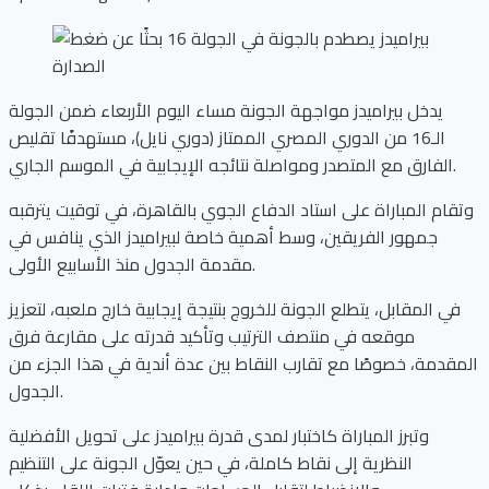
يدخل بيراميدز مواجهة الجونة مساء اليوم الأربعاء ضمن الجولة
الـ16 من الدوري المصري الممتاز (دوري نايل)، مستهدفًا تقليص
الفارق مع المتصدر ومواصلة نتائجه الإيجابية في الموسم الجاري.
وتقام المباراة على استاد الدفاع الجوي بالقاهرة، في توقيت يترقبه
جمهور الفريقين، وسط أهمية خاصة لبيراميدز الذي ينافس في
مقدمة الجدول منذ الأسابيع الأولى.
في المقابل، يتطلع الجونة للخروج بنتيجة إيجابية خارج ملعبه، لتعزيز
موقعه في منتصف الترتيب وتأكيد قدرته على مقارعة فرق
المقدمة، خصوصًا مع تقارب النقاط بين عدة أندية في هذا الجزء من
الجدول.
وتبرز المباراة كاختبار لمدى قدرة بيراميدز على تحويل الأفضلية
النظرية إلى نقاط كاملة، في حين يعوّل الجونة على التنظيم