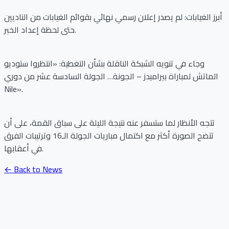
أبرز الغيابات: لم يصدر إعلان رسمي نهائي بقوائم الغيابات من الناديين
حتى لحظة إعداد الخبر.
وجاء في تنويه الشبكة الناقلة بشأن التغطية: «انتظروا ستوديو
الماتش لمباراة بيراميدز – الجونة… الجولة السادسة عشر من دوري
Nile».
تتجه الأنظار لما ستسفر عنه نتيجة الليلة على سباق القمة، على أن
تتضح الصورة أكثر مع اكتمال مباريات الجولة الـ16 وترتيبات الفرق
في أعقابها.
← Back to News