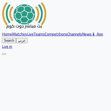
Home
Matches
Live
Teams
Competitions
Channels
News
📱 App
عربي
Search
Log in