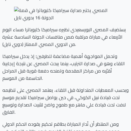
يستضيف المصري البورسعيدي نظيره سيراميكا كليوباترا مساء اليوم
الأربعاء في مباراة مرتقبة ضمن منافسات الجولة السادسة عشرة
من الدوري المصري الممتاز (دوري نايل).
وتحمل المواجهة أهمية مضاعفة للطرفين؛ إذ يدخل سيراميكا
اللقاء وهو في صدارة الترتيب، بينما يبحث المصري عن نتيجة إيجابية
تُقرّبه من مراكز المقدمة وتمنحه دفعة قوية قبل المراحل
الحاسمة من الموسم.
وبحسب المعطيات المتداولة قبل اللقاء، يعتمد المصري على تنظيمه
تحت قيادة نبيل الكوكي، في حين يواصل سيراميكا تقديم موسم
لافت تحت قيادة علي ماهر مع طموح واضح لتثبيت الصدارة وتوسيع
الفارق.
ومن المنتظر أن تُدار المباراة بطاقم تحكيم يقوده الحكم الدولي