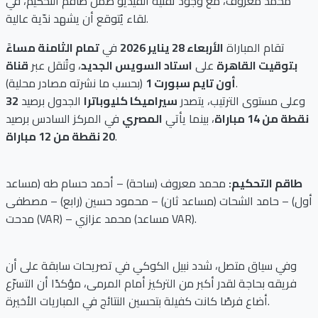
محمد معروف، مع وجود تقنية الفيديو ضمن طاقم التحكيم، في
لقاء يُتوقع أن يشهد ندّية عالية.
تقام المباراة
الأربعاء 28 يناير 2026
في
تمام الثامنة مساءً
بتوقيت القاهرة
على
استاد السويس الجديد
، وتُنقل عبر
قناة
(بحسب ما نشرته مصادر محلية).
أون تايم سبورت 1
وعلى مستوى الترتيب، يتصدر
سيراميكا كليوباترا
الجدول برصيد
32
نقطة من 14 مباراة
، بينما يأتي
المصري
في المركز السادس برصيد
.
20 نقطة من 12 مباراة
طاقم التحكيم:
محمد معروف (ساحة) – أحمد حسام طه (مساعد
أول) – حامد الشحات (مساعد ثان) – محمود حسين (رابع) – مصطفى
مدحت (VAR) – محمد عزازي (مساعد VAR).
وفي سياق متصل، شدد نبيل الكوكي في تصريحات سابقة على أن
فريقه بحاجة لقدر أكبر من التركيز أمام المرمى، مؤكدًا أن التسرّع
أضاع فرصًا كانت كفيلة بتحسين النتائج في المباريات الأخيرة.