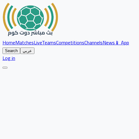
Home
Matches
Live
Teams
Competitions
Channels
News
📱 App
عربي
Search
Log in