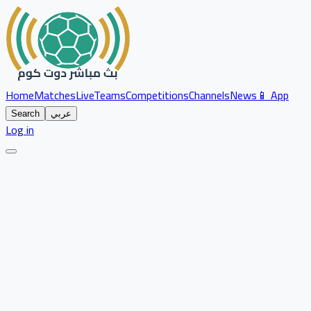
Home
Matches
Live
Teams
Competitions
Channels
News
📱 App
عربي
Search
Log in