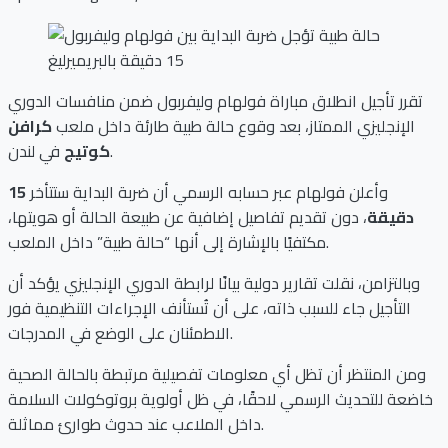
تقرر تأجيل انطلاق مباراة فولهام وليفربول ضمن منافسات الدوري
الإنجليزي الممتاز، بعد وقوع حالة طبية طارئة داخل ملعب
كرافن
في لندن.
كوتيج
وأعلن فولهام عبر حسابه الرسمي أن ضربة البداية ستتأخر
15
دقيقة
، دون تقديم تفاصيل إضافية عن طبيعة الحالة أو هويتها،
مكتفيًا بالإشارة إلى أنها “حالة طبية” داخل الملعب.
وبالتزامن، نقلت تقارير دولية بيانًا لرابطة الدوري الإنجليزي يؤكد أن
التأجيل جاء للسبب ذاته، على أن تُستأنف الإجراءات التنظيمية فور
الاطمئنان على الوضع في المدرجات.
ومن المنتظر أن تظل أي معلومات تفصيلية مرتبطة بالحالة الصحية
خاضعة للتحديث الرسمي لاحقًا، في ظل أولوية بروتوكولات السلامة
داخل الملاعب عند حدوث طوارئ مماثلة.