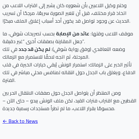
وختم وكيل اللاعبين بأن شعوره كان يشير إلى اقتراب اللاعب من
اتخاذ قرار مختلف، قبل أن تتغير الصورة سريعًا، مرجحًا أن تسريب
الحديث عن وجود تواصل قد يكون أحد أسباب إغلاق الملف مبكرًا.
موقف اللاعب وقتها:
عائد من الإصابة
بحسب تصريحات شوقي، ما
جعل المقارنة بصفقات أخرى “غير دقيقة”.
وضعه التعاقدي (وفق رواية شوقي):
لم يكن قد جدد
في تلك
المرحلة، ثم اتجه لاحقًا للاستمرار مع الزمالك.
تأثير الخبر على الزمالك: استمرار الونش يُبقي خيارات الخبرة في قلب
الدفاع، ويغلق باب الجدل حول انتقاله لمنافس محلي مباشر في تلك
الفترة.
ومن المنتظر أن يتواصل الجدل حول صفقات الانتقال الحر بين
القطبين مع اقتراب فترات القيد، لكن ملف الونش يبدو – حتى الآن –
محسومًا بقرار اللاعب، ما لم تطرأ مستجدات رسمية جديدة.
← Back to News