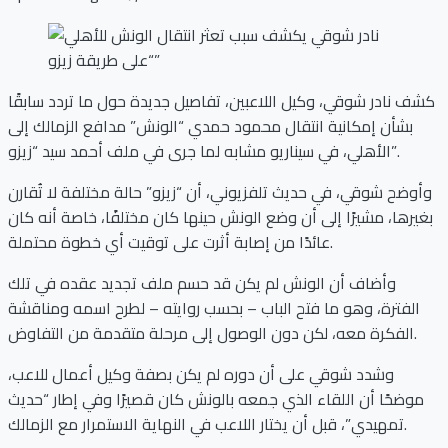
كشف نادر شوقي، وكيل اللاعبين، تفاصيل جديدة حول ما تردد سابقًا
بشأن إمكانية انتقال محمود حمدي “الونش” مدافع الزمالك إلى
الأهلي، في سيناريو مشابه لما جرى في ملف أحمد سيد “زيزو”.
وأوضح شوقي، في حديث تلفزيوني، أن “زيزو” حالة مختلفة لا تُقارن
بغيرها، مشيرًا إلى أن وضع الونش حينها كان مختلفًا، خاصة أنه كان
عائدًا من إصابة أثرت على توقيت أي خطوة محتملة.
وأضاف أن الونش لم يكن قد حسم ملف تجديد عقده في تلك
الفترة، وهو ما فتح الباب – بحسب روايته – لطرح اسمه ومناقشة
الفكرة معه، لكن دون الوصول إلى مرحلة متقدمة من التفاوض.
وشدد شوقي على أن دوره لم يكن بصفة وكيل أعمال للاعب،
موضحًا أن اللقاء الذي جمعه بالونش كان قصيرًا وفي إطار “حديث
تمهيدي”، قبل أن يختار اللاعب في النهاية الاستمرار مع الزمالك.