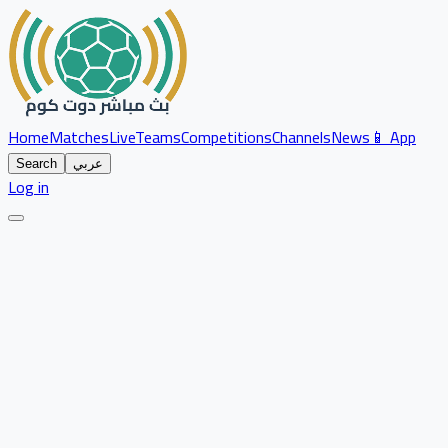
Home
Matches
Live
Teams
Competitions
Channels
News
📱 App
عربي
Search
Log in