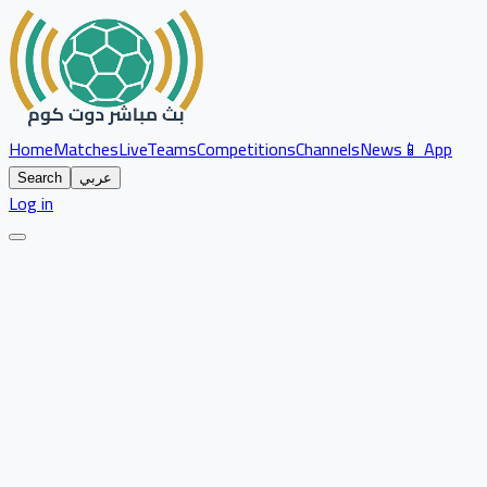
Home
Matches
Live
Teams
Competitions
Channels
News
📱 App
عربي
Search
Log in