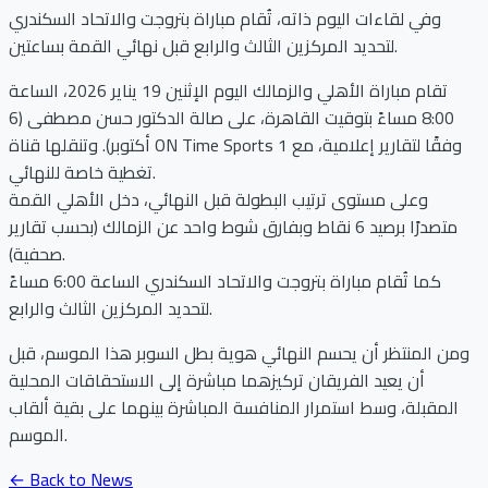
وفي لقاءات اليوم ذاته، تُقام مباراة بتروجت والاتحاد السكندري
لتحديد المركزين الثالث والرابع قبل نهائي القمة بساعتين.
تقام مباراة الأهلي والزمالك اليوم الإثنين 19 يناير 2026، الساعة
8:00 مساءً بتوقيت القاهرة، على صالة الدكتور حسن مصطفى (6
أكتوبر). وتنقلها قناة ON Time Sports 1 وفقًا لتقارير إعلامية، مع
تغطية خاصة للنهائي.
وعلى مستوى ترتيب البطولة قبل النهائي، دخل الأهلي القمة
متصدرًا برصيد 6 نقاط وبفارق شوط واحد عن الزمالك (بحسب تقارير
صحفية).
كما تُقام مباراة بتروجت والاتحاد السكندري الساعة 6:00 مساءً
لتحديد المركزين الثالث والرابع.
ومن المنتظر أن يحسم النهائي هوية بطل السوبر هذا الموسم، قبل
أن يعيد الفريقان تركيزهما مباشرة إلى الاستحقاقات المحلية
المقبلة، وسط استمرار المنافسة المباشرة بينهما على بقية ألقاب
الموسم.
← Back to News