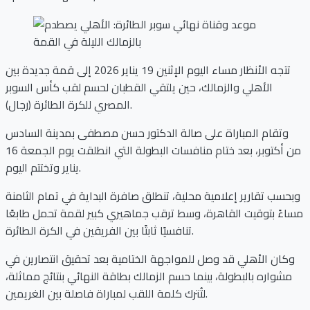
تتجه الأنظار مساء اليوم الإثنين 19 يناير 2026 إلى قمة جديدة بين
الأهلي والزمالك، حين يلتقي القطبان لحسم لقب كأس السوبر
المصري للكرة الطائرة (رجال).
وتقام المباراة على صالة الدكتور حسن مصطفى بمدينة السادس
من أكتوبر، بعد ختام منافسات البطولة التي انطلقت يوم الجمعة 16
يناير وتختتم اليوم.
وبحسب تقارير إعلامية محلية، تنطلق صافرة البداية في تمام الثامنة
مساءً بتوقيت القاهرة، وسط ترقب جماهيري كبير لقمة تحمل طابعًا
تنافسيًا ثابتًا بين الفريقين في الكرة الطائرة.
وكان الأهلي قد وصل للمواجهة الختامية بعد تحقيق انتصارين في
مشواره بالبطولة، بينما حسم الزمالك بطاقة النهائي بنتائج مماثلة،
لتُترك كلمة اللقب لمباراة فاصلة بين الغريمين.