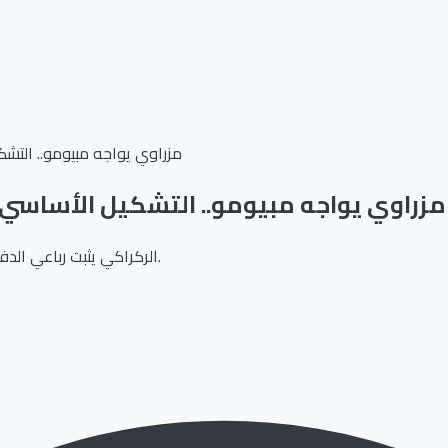
مزراوي يواجه مبيومو.. التش
مزراوي يواجه مبيومو.. التشكيل الأساسي 
الركراكي يثبت رباعي الدفاع بقيادة حكيمي ومزراوي، والكاميرون تراهن على مبيومو وكوفاني.