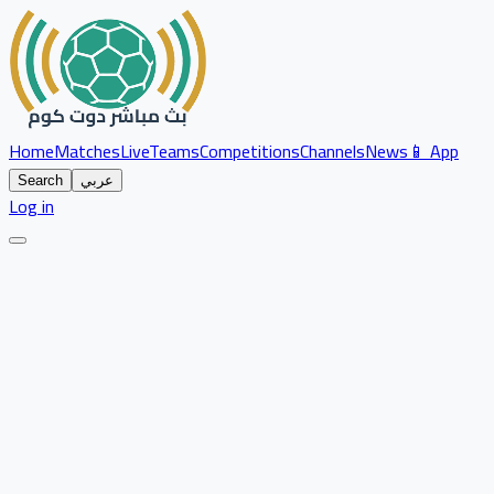
Home
Matches
Live
Teams
Competitions
Channels
News
📱 App
عربي
Search
Log in