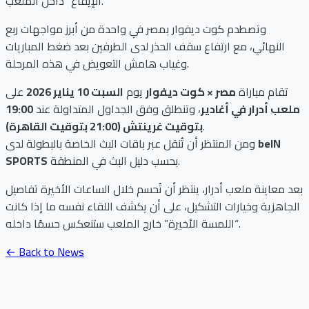
الإيقاع” داخل الملعب.
وتصطدم كوت ديفوار بمصر في واحدة من أبرز مواجهات ربع
النهائي، مع ارتفاع سقف الحذر لدى الطرفين بعد ضغط المباريات
وغياب هامش التعويض في هذه المرحلة.
تقام مباراة
مصر × كوت ديفوار
يوم
السبت 10 يناير 2026
على
ملعب أدرار في أغادير
، وتنطلق وفق الجداول المتداولة عند
19:00
.
بتوقيت غرينتش (21:00 بتوقيت القاهرة)
beIN
ومن المنتظر أن تُنقل عبر باقات البث الخاصة بالبطولة لدى
بحسب دليل البث في المنطقة.
SPORTS
بعد معاينة ملعب أدرار، ينتظر أن تُحسم خلال الساعات الأخيرة تفاصيل
الجاهزية وخيارات التشكيل، على أن يكشف اللقاء نفسه ما إذا كانت
“اللمسة الأخيرة” خارج الملعب ستنعكس حسمًا داخله.
← Back to News