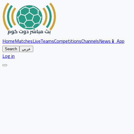
Home
Matches
Live
Teams
Competitions
Channels
News
📱 App
عربي
Search
Log in