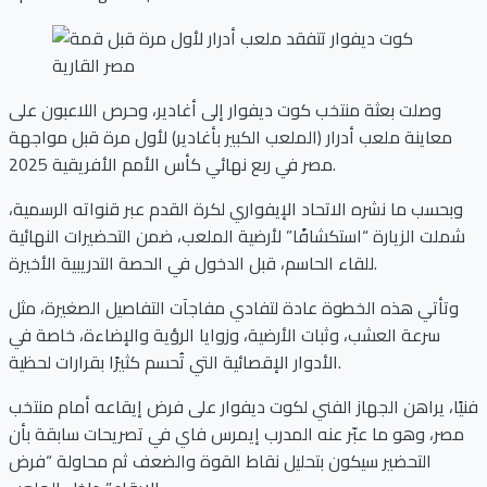
وصلت بعثة منتخب كوت ديفوار إلى أغادير، وحرص اللاعبون على
معاينة ملعب أدرار (الملعب الكبير بأغادير) لأول مرة قبل مواجهة
مصر في ربع نهائي كأس الأمم الأفريقية 2025.
وبحسب ما نشره الاتحاد الإيفواري لكرة القدم عبر قنواته الرسمية،
شملت الزيارة “استكشافًا” لأرضية الملعب، ضمن التحضيرات النهائية
للقاء الحاسم، قبل الدخول في الحصة التدريبية الأخيرة.
وتأتي هذه الخطوة عادة لتفادي مفاجآت التفاصيل الصغيرة، مثل
سرعة العشب، وثبات الأرضية، وزوايا الرؤية والإضاءة، خاصة في
الأدوار الإقصائية التي تُحسم كثيرًا بقرارات لحظية.
فنيًا، يراهن الجهاز الفني لكوت ديفوار على فرض إيقاعه أمام منتخب
مصر، وهو ما عبّر عنه المدرب إيمرس فاي في تصريحات سابقة بأن
التحضير سيكون بتحليل نقاط القوة والضعف ثم محاولة “فرض