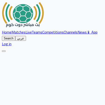
Home
Matches
Live
Teams
Competitions
Channels
News
📱 App
عربي
Search
Log in