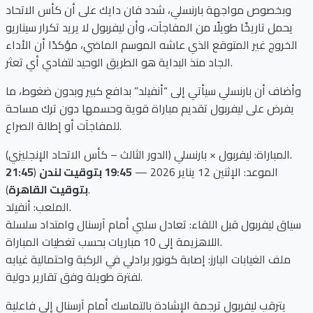
وبخصوص مواجهة بارنسلي، شدد فان دايك على أن كأس الاتحاد
يحمل تاريخًا طويلًا من المفاجآت، وأن ليفربول لا يريد تكرار سيناريو
الخروج غير المتوقع الذي عاشه الموسم الماضي، مؤكدًا أن الأداء
الجاد منذ البداية هو الطريق الوحيد لتفادي أي تعثر.
وأضاف أن بارنسلي سيأتي إلى “أنفيلد” بدافع كبير وبدون ضغوط، ما
يفرض على ليفربول تقديم مباراة قوية وحسمها دون ترك مساحة
للمفاجآت أو إطالة الصراع.
المباراة: ليفربول × بارنسلي (الدور الثالث – كأس الاتحاد الإنجليزي).
الموعد: الإثنين 12 يناير 2026 —
19:45 بتوقيت لندن
(
21:45
).
بتوقيت القاهرة
الملعب: أنفيلد.
سياق ليفربول قبل اللقاء: تعادل سلبي أمام آرسنال وامتداد سلسلة
اللاهزيمة إلى 10 مباريات بحسب تغطيات المباراة.
ملف الغيابات البارز: إصابة كونور برادلي في الركبة واحتمالية غيابه
لفترة طويلة وفق تقارير دولية.
يترقب ليفربول ترجمة الإشادة بالتماسك أمام آرسنال إلى فاعلية