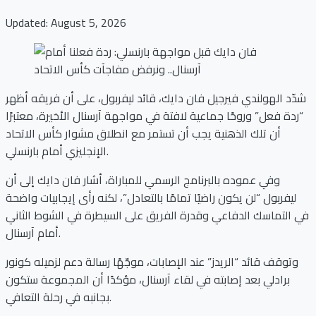
Updated: August 5, 2026
شدّد الهولندي فيرجيل فان دايك، قائد ليفربول، على أن فريقه أظهر
“ردة فعل” وروحًا جماعية لافتة في مواجهة آرسنال الأخيرة، معتبرًا
أن تلك الذهنية يجب أن تستمر مع انطلاق مشوار كأس الاتحاد
الإنجليزي أمام بارنسلي.
وفي عموده بالبرنامج الرسمي للمباراة، أشار فان دايك إلى أن
ليفربول “لن يكون راضيًا تمامًا بالتعادل”، لكنه رأى إيجابيات واضحة
في التماسك الدفاعي وقدرة الفريق على السيطرة في الشوط الثاني
أمام آرسنال.
وتوقف قائد “الريدز” عند الإصابات، موجّهًا رسالة دعم لزميله كونور
برادلي بعد إصابته في لقاء آرسنال، مؤكدًا أن المجموعة ستكون
بجانبه في رحلة التعافي.