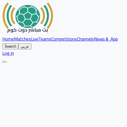
Home
Matches
Live
Teams
Competitions
Channels
News
📱 App
عربي
Search
Log in