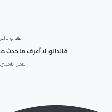
فالدانو: لا أع
فالدانو: لا أعرف ما حدث مع 
المحلل الأرجنتيني يرى أن أجواء الفريق تغيّرت ذهنيًا بعد فوز فياريال ويشيد بتدخل أربيلوا.