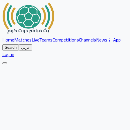
Home
Matches
Live
Teams
Competitions
Channels
News
📱 App
عربي
Search
Log in