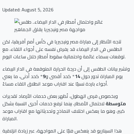
Updated: August 5, 2026
تتجه الأنظار إلى مباراة مصر ونيجيريا في كأس أمم أفريقيا، لكن
الطقس في الدار البيضاء قد يفرض نفسه على أجواء اللقاء، مع
توقعات بسماء غائمة واحتمالية سقوط أمطار خلال ساعات اليوم.
وتشير بيانات الطقس إلى أن درجة الحرارة المتوقعة في الدار البيضاء
يوم المباراة تدور حول
14°
كحد أقصى و
9°
كحد أدنى، ما يعني
أجواء باردة نسبيًا عند اقتراب موعد انطلاق اللقاء مساءً.
وبخصوص فرص الهطول، تُظهر بعض خدمات الأرصاد تقديرات
متوسطة
لاحتمال الأمطار، بينما ترفع خدمات أخرى النسبة بشكل
كبير، وهو ما يعكس اختلاف النماذج وتحديثاتها مع اقتراب موعد
المباراة.
هذا السيناريو قد ينعكس فنيًا على المواجهة، عبر زيادة انزلاقية