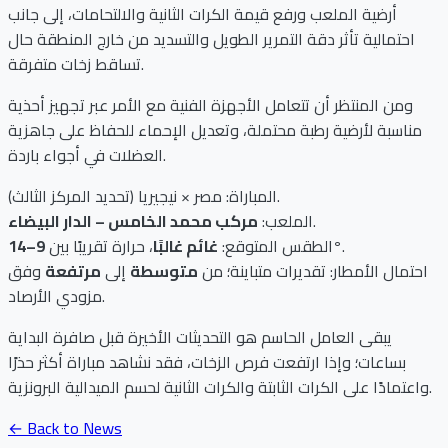
أرضية الملعب ورفع قيمة الكرات الثانية والالتحامات، إلى جانب
احتمالية تأثر دقة التمرير الطويل والتسديد من خارج المنطقة حال
تساقط زخات متفرقة.
ومن المنتظر أن تتعامل الأجهزة الفنية مع الأمر عبر تجهيز أحذية
مناسبة لأرضية رطبة محتملة، وتعديل الإحماء للحفاظ على جاهزية
العضلات في أجواء باردة.
المباراة: مصر × نيجيريا (تحديد المركز الثالث).
.
الملعب:
مركب محمد الخامس – الدار البيضاء
.
9–14°
الطقس المتوقع:
غائم غالبًا
، حرارة تقريبًا بين
احتمال الأمطار: تقديرات متباينة؛ من
متوسطة
إلى
مرتفعة
وفق
مزودي الأرصاد.
يبقى العامل الحاسم هو التحديثات الأخيرة قبل صافرة البداية
بساعات؛ وإذا ارتفعت فرص الزخات، فقد نشاهد مباراة أكثر حذرًا
واعتمادًا على الكرات الثابتة والكرات الثانية لحسم الميدالية البرونزية.
← Back to News