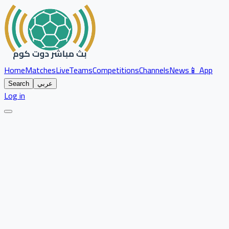
Home
Matches
Live
Teams
Competitions
Channels
News
📱 App
عربي
Search
Log in