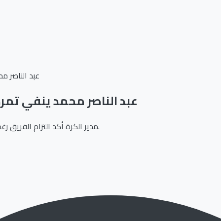
عبد الناصر مح
عبد الناصر محمد ينفي تمرد ا
مدير الكرة أكد التزام الفريق رغم أزمة الغيابات، وكشف أسباب اللجوء للناشئين في كأس عاصمة مصر.