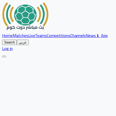
Home
Matches
Live
Teams
Competitions
Channels
News
📱 App
عربي
Search
Log in