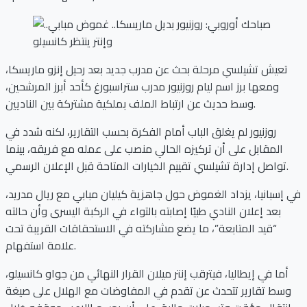
تعيش تشيلسي مرحلة بحث عن مدرب جديد بعد رحيل إنزو ماريسكا،
ومعها برز اسم ليام روزنيور مدرب ستراسبورغ كأحد أبرز المرشحين،
وسط حديث عن ارتباط الملف بملكية مشتركة بين الناديين.
روزنيور لم يغلق الباب أمام الفكرة بحسب التقارير، لكنه شدد في
المقابل على أن تركيزه الحالي منصب على عمله مع فريقه، بينما
تواصل إدارة تشيلسي تقييم الخيارات المتاحة قبل الإعلان الرسمي.
في إسبانيا، يزداد الغموض حول جاهزية كيليان مبابي مع ريال مدريد،
بعد إعلان النادي طبيًا إصابته بالتواء في الركبة اليسرى وأن حالته
“قيد المتابعة”، ما يضع مشاركته في الاستحقاقات القريبة تحت
علامة استفهام.
أما في إيطاليا، فيترقب إنتر ميلان القرار النهائي من جواو كانسيلو،
وسط تقارير تتحدث عن تقدم في المفاوضات مع الهلال على صيغة