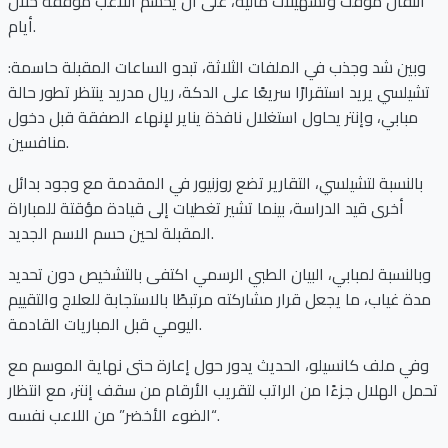
انتقال مؤقت وتسهيلات مالية، على أن يحسم اللاعب موقفه خلال
أيام.
وبين شد وجذب في الملفات الثلاثة، تبدو الساعات المقبلة حاسمة:
تشيلسي يريد استقرارًا سريعًا على الدكة، ريال مدريد ينتظر تطور حالة
مبابي، وإنتر يحاول استغلال نافذة يناير لإنهاء الصفقة قبل دخول
منافسين.
بالنسبة لتشيلسي، التقارير تضع روزنيور في المقدمة مع وجود بدائل
أخرى قيد الدراسة، بينما تشير تغطيات إلى قيادة مؤقتة للمباراة
المقبلة لحين حسم الاسم الجديد.
وبالنسبة لمبابي، البيان الطبي الرسمي اكتفى بالتشخيص دون تحديد
مدة غياب، ما يجعل قرار مشاركته مرتبطًا بالاستجابة للعلاج والتقييم
اليومي قبل المباريات القادمة.
وفي ملف كانسيلو، الحديث يدور حول إعارة حتى نهاية الموسم مع
تحمل الهلال جزءًا من الراتب لتقريب الأرقام من سقف إنتر، مع انتظار
“الضوء الأخضر” من اللاعب نفسه.