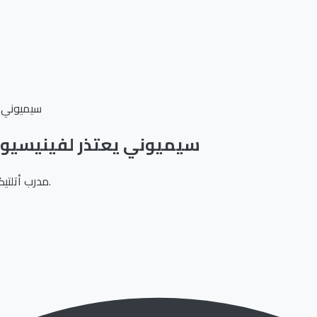
سيميوني ي
سيميوني يعتذر لفينيسيوس 
مدرب أتلتيكو مدريد يقرّ بتجاوز الحدود ويغلق ملف المشادة قبل مواجهة الكأس.