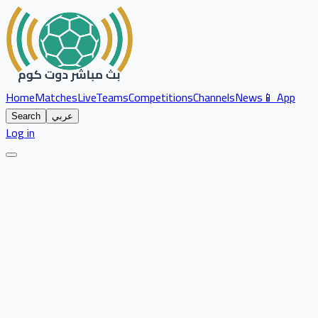
Home
Matches
Live
Teams
Competitions
Channels
News
📱 App
عربي
Search
Log in