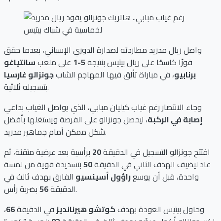
واصل ريال مدريد مطاردته لصدارة الدوري الإسباني، بعدما حقق
فوزًا كاسحًا على ريال بيتيس بنتيجة
5-1
على ملعب
سانتياغو
برنابيو
، في مباراة تألق فيها المهاجم الشاب
جونزالو غارسيا
بتسجيله ثلاثية.
وجاء الانتصار رغم غياب كيليان مبابي، الذي يواصل الغياب بداعي
إصابة في الركبة
، ليحصل جونزالو على الفرصة ويستغلها بأفضل
شكل ممكن أمام جماهير مدريد.
افتتح جونزالو التسجيل في الدقيقة
20
برأسية بعد عرضية متقنة، ثم
عاد ليضيف الهدف الثاني في الدقيقة
50
بتسديدة قوية من لمسة
واحدة، قبل أن يوسع
راؤول أسينسيو
الفارق بهدف ثالث في
بضربة رأس.
الدقيقة
56
وحاول بيتيس العودة بهدف
كوتشو هيرنانديز
في الدقيقة
66
،