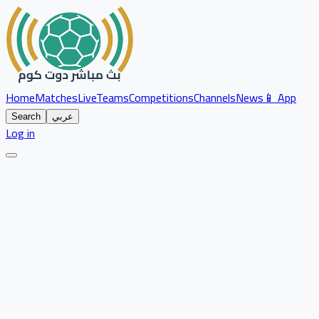
Home
Matches
Live
Teams
Competitions
Channels
News
📱 App
عربي
Search
Log in