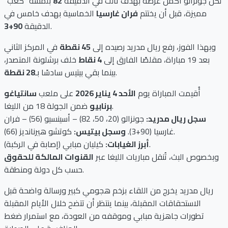
لكن جونزالو أكمل عرضَه بهدف ثالث في الدقيقة
82
بلمسة “كعب”
مميزة، قبل أن يختتم
فران غارسيا
الخماسية بهدف خامس في
.
الدقيقة
90+3
وبهذا الفوز، رفع ريال مدريد رصيده إلى
45 نقطة
في المركز الثاني
بعد 19 مباراة، مقلصًا الفارق إلى
4 نقاط
خلف برشلونة المتصدر،
.
بينما بقي بيتيس سادسًا بـ
28 نقطة
أُقيمت المباراة يوم
الأحد 4 يناير 2026
على ملعب
سانتياغو
ضمن الجولة 18 من الليغا.
برنابيو
سجل ريال مدريد:
جونزالو (20، 50، 82) – أسينسيو (56) – فران
كوتشو هيرنانديز (66).
غارسيا (90+3).
وسجل بيتيس:
كيليان مبابي (إصابة في الركبة).
أبرز الغيابات:
وبخصوص البث، تُنقل مباريات الليغا عبر
القنوات المالكة للحقوق
حسب كل دولة ومنطقة.
ريال مدريد يخرج من اللقاء بزخم هجومي كبير ورسالة واضحة قبل
الاستحقاقات المقبلة، بينما ينتظر أن تتضح خلال الأيام المقبلة
تطورات جاهزية مبابي وموقفه من العودة، مع استمرار ضغط