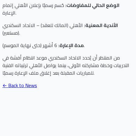
الوضع الحالي للمفاوضات:
حُسم رسميًا بإعلان الأهلي إتمام
الإعارة.
الأندية المعنية:
الأهلي (المالك للعقد) – الاتحاد السكندري
(مستعير).
6 أشهر (حتى نهاية الموسم).
مدة الإعارة:
من المنتظر أن يُحدد الاتحاد السكندري موعد انتظام أفشة في
التدريبات وخطة مشاركته الأولى، بينما يواصل الأهلي ترتيباته الفنية
للمباريات المقبلة بعد إغلاق ملف الإعارة رسميًا.
← Back to News