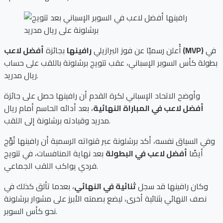
في
أفضل لاعب (MVP)
أُعلن رسميًا عن فوز البرازيلي
رافينها
بجائزة
بطولة كأس السوبر الإسباني، عقب تتويج برشلونة باللقب على حساب
ريال مدريد.
وأوضح الاتحاد الإسباني لكرة القدم أن رافينها حصل على جائزة
أفضل لاعب في المباراة النهائية
، بعد أدائه الحاسم أمام ريال
مدريد وقيادته برشلونة إلى اللقب.
وفي السياق نفسه، أكد برشلونة عبر قنواته الرسمية أن رافينها تُوِّج
أيضًا
أفضل لاعب في البطولة
بعد نهاية المنافسات، في تتويج
فردي يواكب اللقب الجماعي.
وكان رافينها قد سجل
ثنائية في النهائي
، بعدما تألق كذلك في
نصف النهائي بثنائية أخرى، ليضع بصمته الأبرز على مشوار برشلونة
نحو كأس السوبر.