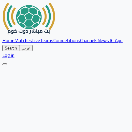
Home
Matches
Live
Teams
Competitions
Channels
News
📱 App
عربي
Search
Log in