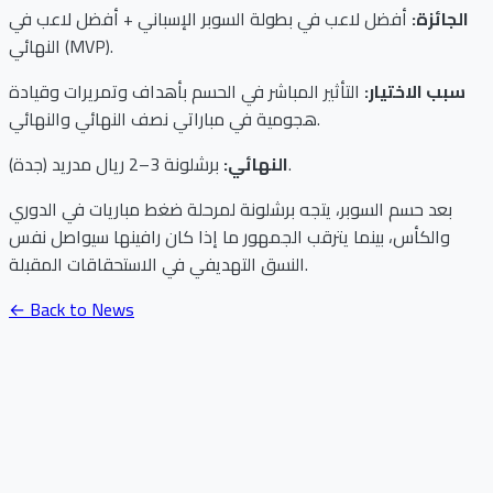
الجائزة:
أفضل لاعب في بطولة السوبر الإسباني + أفضل لاعب في
النهائي (MVP).
سبب الاختيار:
التأثير المباشر في الحسم بأهداف وتمريرات وقيادة
هجومية في مباراتي نصف النهائي والنهائي.
برشلونة 3–2 ريال مدريد (جدة).
النهائي:
بعد حسم السوبر، يتجه برشلونة لمرحلة ضغط مباريات في الدوري
والكأس، بينما يترقب الجمهور ما إذا كان رافينها سيواصل نفس
النسق التهديفي في الاستحقاقات المقبلة.
← Back to News