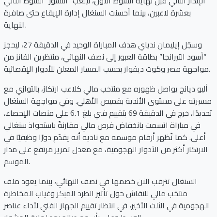
الإنذار الثاني قبل نهاية الشوط الأول، ليلعب “النسور” الشوط الثاني
بعشرة لاعبين، بينما أحسنت السنغال إدارة الإيقاع حتى صافرة
النهاية.
وسجّل إيليمان ندياي هدف المباراة الوحيد في الدقيقة 27، ليحجز
“أسود التيرانجا” بطاقة العبور إلى نصف النهائي، منتظرين الفائز من
مواجهة مصر وكوت ديفوار بحسب المسار المعلن للأدوار الإقصائية.
أليو ديانج يواصل ظهوره مع منتخب مالي كلاعب ارتكاز، بالتوازي مع
مسيرته على مستوى الأندية بقميص الأهلي. وفي مواجهة السنغال
تحديدًا، خرج في الدقيقة 69 بتقييم فني بلغ 6.1 على منصات الإحصاء،
في مباراة اتسمت بانخفاض فرص مالي مقارنةً باستحواذ سنغالي
أعلى. كما تُظهر أرقام موسمه مع ناديه أنه يقدّم دورًا وظيفيًا في
الارتكاز أكثر من الأدوار الهجومية، مع معدل تمرير مرتفع على مدار
الموسم.
السنغال تترقب الآن خصمها في نصف النهائي، بينما يعود ملف
منتخب مالي للنقاش حول تأثير الطرد المبكر وغياب المخاطرة
الهجومية في الثلث الأخير، في انتظار تقييم الجهاز الفني لأداء عناصر