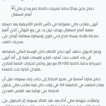
أنهى منتخب مالي مشواره في كأس الأمم الأفريقية بعد خسارة
صعبة أمام السنغال بهدف دون رد، في ربع النهائي الذي أُقيم
بمدينة طنجة، وسط صراع بدني قوي وسيطرة سنغالية أوضح على
مجريات اللعب.
ورغم الخروج، خطف أليو ديانج الأنظار داخل الوسط المالي بانضباطه
في بناء اللعب، حيث أشارت تقارير تقييمات فنية إلى أنه أنهى
تمريراته بدقة كاملة (100%) مع ميل واضح للخيارات الآمنة لتفادي
فقدان الكرة تحت الضغط.
ديانج شارك أساسيًا في محور الارتكاز إلى جانب إيف بيسوما، قبل أن
يغادر الملعب في الدقيقة 69، في وقت كان فيه منتخب مالي يحاول
الحفاظ على توازنه بعد النقص العددي.
وتعقّدت مهمة مالي أكثر بعد طرد القائد بيسوما إثر الحصول على