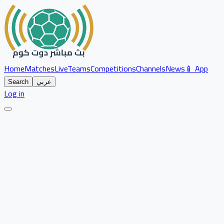
Home
Matches
Live
Teams
Competitions
Channels
News
📱 App
عربي
Search
Log in