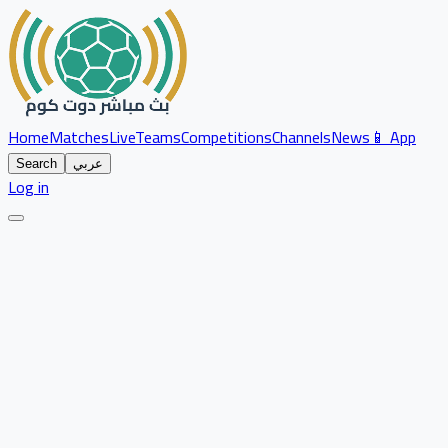
Home
Matches
Live
Teams
Competitions
Channels
News
📱 App
عربي
Search
Log in