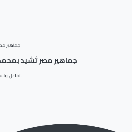
جماهير مصر 
جماهير مصر تُشيد بمحمد 
تفاعل واسع على “إكس” عقب هدف صلاح الحاسم في الوقت الإضافي أمام بنين.