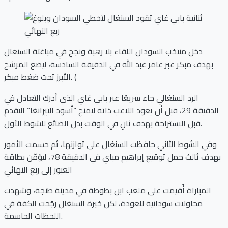
دخل منتخب السودان اللقاء بلا رهبة ونجح في مباغتة السنغال
بهدف مبكر عبر عامر عبد الله في الدقيقة السادسة، ليضع المرشح
الأبرز تحت ضغط مبكر. (
الرد السنغالي جاء سريعًا عبر بابي غاي الذي أدرك التعادل في
الدقيقة 29، قبل أن يعود اللاعب ذاته ليمنح “أسود التيرانغا” التقدم
قبل الاستراحة بهدف ثانٍ في الوقت بدل الضائع للشوط الأول.
وفي الشوط الثاني حافظت السنغال على توازنها، ثم حسمت الأمور
بهدف ثالث حمل توقيع إبراهيم مباي في الدقيقة 78، ليؤمّن بطاقة
العبور إلى ربع النهائي
المباراة أُقيمت على ملعب ابن بطوطة في مدينة طنجة، وشهدت
محاولات سودانية للعودة، لكن خبرة السنغال رجّحت الكفة في
اللحظات الحاسمة.