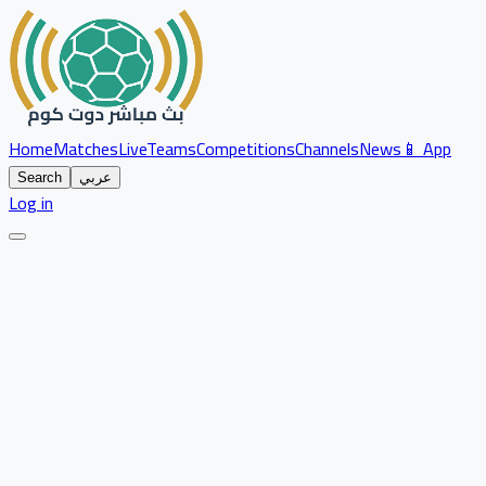
Home
Matches
Live
Teams
Competitions
Channels
News
📱 App
عربي
Search
Log in