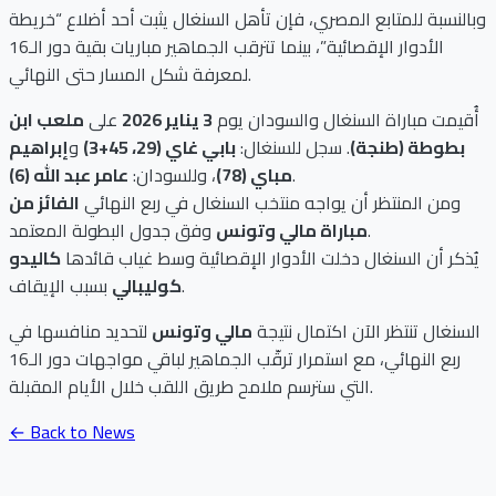
وبالنسبة للمتابع المصري، فإن تأهل السنغال يثبت أحد أضلاع “خريطة
الأدوار الإقصائية”، بينما تترقب الجماهير مباريات بقية دور الـ16
لمعرفة شكل المسار حتى النهائي.
أُقيمت مباراة السنغال والسودان يوم
3 يناير 2026
على
ملعب ابن
بطوطة (طنجة)
. سجل للسنغال:
بابي غاي (29، 45+3)
و
إبراهيم
.
مباي (78)
، وللسودان:
عامر عبد الله (6)
ومن المنتظر أن يواجه منتخب السنغال في ربع النهائي
الفائز من
وفق جدول البطولة المعتمد.
مباراة مالي وتونس
يُذكر أن السنغال دخلت الأدوار الإقصائية وسط غياب قائدها
كاليدو
بسبب الإيقاف.
كوليبالي
السنغال تنتظر الآن اكتمال نتيجة
مالي وتونس
لتحديد منافسها في
ربع النهائي، مع استمرار ترقّب الجماهير لباقي مواجهات دور الـ16
التي سترسم ملامح طريق اللقب خلال الأيام المقبلة.
← Back to News