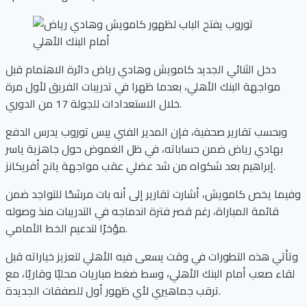
دخل الثنائي الجديد كامويش وهادي رياض دائرة الاهتمام قبل
مواجهة البنك الأهلي، بعدما ظهرا في تدريبات الفريق لأول مرة
خلال الاستعدادات للجولة 17 من الدوري.
وبحسب تقارير صحفية، فإن المدير الفني ييس توروب يدرس الدفع
بهادي رياض ضمن حساباته، في ظل الغموض حول جاهزية ياسر
إبراهيم بعد شكواه من شد عضلي عقب مواجهة يانج أفريكانز.
وفيما يخص كامويش، أشارت تقارير إلى أنه بات مرشحًا للتواجد ضمن
قائمة المباراة، رغم قصر فترة اندماجه في التدريبات منذ وصوله
مؤخرًا لتدعيم الخط الأمامي.
وتأتي هذه التطورات في وقت يسعى فيه الأهلي لتعزيز خياراته قبل
لقاء صعب أمام البنك الأهلي، وسط ضغط مباريات محليًا وقاريًا، مع
ترقب جماهيري لأي ظهور أول للصفقات الجديدة.