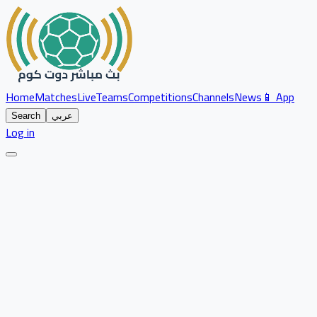
Home
Matches
Live
Teams
Competitions
Channels
News
📱 App
عربي
Search
Log in