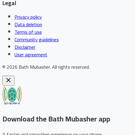
Legal
Privacy policy
Data deletion
Terms of use
Community guidelines
Disclaimer
User agreement
©
2026
Bath Mubasher
.
All rights reserved.
Download the Bath Mubasher app
A faster and smoother experience on your phone