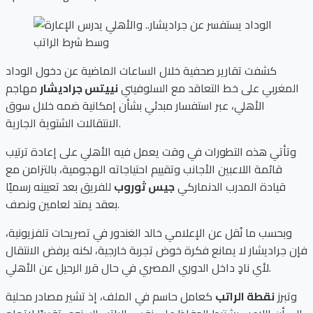
كشفت تقارير صحفية خلال الساعات الماضية عن دخول الوداد
المغربي على خط التعاقد مع السلوفيني
نييتس جراديشار
مهاجم
الأهلي، عبر استفسار مبدئي بشأن إمكانية ضمه خلال سوق
الانتقالات الشتوية الجارية.
وتأتي هذه التطورات في وقت يعمل فيه الأهلي على إعادة ترتيب
قائمة اللاعبين الأجانب وتقييم احتياجاته الهجومية، بالتزامن مع
قيادة المدرب الدنماركي
جيس ثوروب
للفريق بعد تعيينه رسميًا
بعقد يمتد لعامين ونصف.
وبحسب ما نُقل عن الإعلامي خالد الغندور في تصريحات تلفزيونية،
فإن جراديشار لا يمانع فكرة خوض تجربة خارجية، لكنه يرفض الانتقال
لأي نادٍ داخل الدوري المصري في حال قرر الرحيل عن الأهلي.
وتبرز
نقطة الراتب
كعامل حاسم في الملف، إذ تشير مصادر محلية