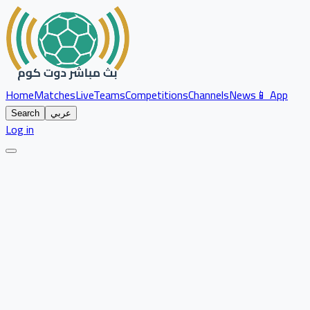
Home
Matches
Live
Teams
Competitions
Channels
News
📱 App
عربي
Search
Log in