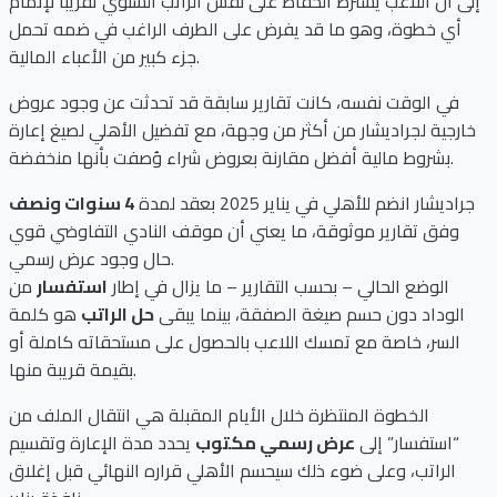
إلى أن اللاعب يشترط الحفاظ على نفس الراتب السنوي تقريبًا لإتمام
أي خطوة، وهو ما قد يفرض على الطرف الراغب في ضمه تحمل
جزء كبير من الأعباء المالية.
في الوقت نفسه، كانت تقارير سابقة قد تحدثت عن وجود عروض
خارجية لجراديشار من أكثر من وجهة، مع تفضيل الأهلي لصيغ إعارة
بشروط مالية أفضل مقارنة بعروض شراء وُصفت بأنها منخفضة.
جراديشار انضم للأهلي في يناير 2025 بعقد لمدة
4 سنوات ونصف
وفق تقارير موثوقة، ما يعني أن موقف النادي التفاوضي قوي
حال وجود عرض رسمي.
الوضع الحالي – بحسب التقارير – ما يزال في إطار
استفسار
من
الوداد دون حسم صيغة الصفقة، بينما يبقى
حل الراتب
هو كلمة
السر، خاصة مع تمسك اللاعب بالحصول على مستحقاته كاملة أو
بقيمة قريبة منها.
الخطوة المنتظرة خلال الأيام المقبلة هي انتقال الملف من
“استفسار” إلى
عرض رسمي مكتوب
يحدد مدة الإعارة وتقسيم
الراتب، وعلى ضوء ذلك سيحسم الأهلي قراره النهائي قبل إغلاق