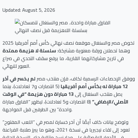
Updated: August 5, 2026
تخوض مصر والسنغال موقعة نصف نهائي كأس أمم أفريقيا 2025
وهما تحملان ورقة معنوية مشتركة:
سلسلة لا هزيمة ممتدة
في تاريخ مشاركاتهما القارية، ما يرفع سقف التحدي في صراع
العبور للنهائي.
ووفق الإحصاءات الرسمية لكاف، فإن منتخب مصر
لم يخسر في آخر
12 مباراة له بكأس أمم أفريقيا
(5 انتصارات و7 تعادلات)، بينما
يصل منتخب السنغال إلى
13 مباراة دون هزيمة “في الوقت
الأصلي/الإضافي”
(8 انتصارات و5 تعادلات)، ليظهر “الفارق مباراة
واحدة” بين الطرفين قبل المواجهة.
وتوضح بيانات كاف أيضًا أن آخر خسارة لمصر في “اللعب المفتوح”
تعود إلى لقاء نيجيريا في نسخة 2021، وهو ما يبرز صلابة الفراعنة
في الأدوار الإقصائية على مدار نسخ متتالية حتى النسخة الحالية.