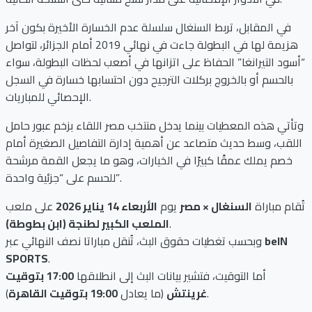
في المقابل، تربط السنغال سلسلة عدم الخسارة الأخيرة بكون آخر
هزيمة لها في البطولة جاءت في نهائي 2019 أمام الجزائر، لتواصل
“أسود التيرانغا” الحفاظ على اتزانها في أصعب لحظات البطولة، سواء
بالحسم أو بالخروج بركلات الترجيح دون احتسابها خسارة في السجل
الإحصائي للمباريات.
وتأتي هذه المعطيات بينما يدخل منتخب مصر اللقاء بزخم عبور حامل
اللقب، وسط حديث متصاعد عن أهمية إدارة التفاصيل الصغيرة أمام
خصم يملك عمقًا كبيرًا في الخيارات، وهو ما يجعل القمة مرشحة
للحسم على “جزئية واحدة”.
تُقام مباراة
السنغال × مصر
يوم
الأربعاء 14 يناير 2026
على ملعب
.
الملعب الكبير لطنجة (ابن بطوطة)
beIN
وبحسب تغطيات حقوق البث، تُنقل مباراتا نصف النهائي عبر
SPORTS
.
أما التوقيت، فتشير بيانات البث إلى انطلاقها
17:00 بتوقيت
).
غرينتش
(ما يعادل
19:00 بتوقيت القاهرة