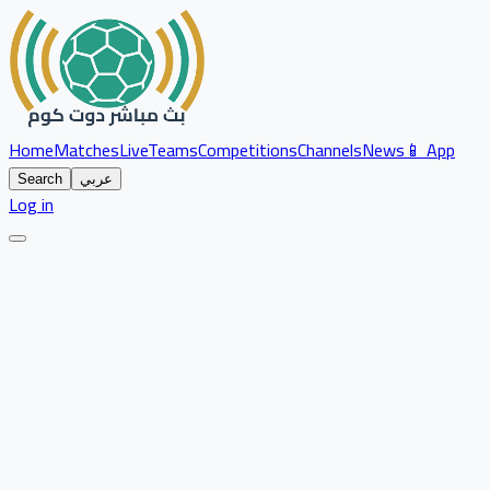
Home
Matches
Live
Teams
Competitions
Channels
News
📱 App
عربي
Search
Log in