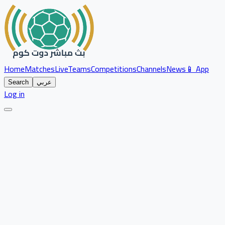
Home
Matches
Live
Teams
Competitions
Channels
News
📱 App
عربي
Search
Log in