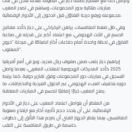
وتزامن ذلك مع استمرار بصمة دياز في البطولة، بعدما سجل في ثلاث
مباريات متتالية بدور المجموعات، وساهم في تصدر المغرب
مجموعته ورفع درجة التفاؤل قبل الدخول إلى الأدوار الإقصائية.
وفي ظل ضغط المنافسات، يراهن الركراكي على دياز كأحد مفاتيح
الحسم في الثلث الهجومي، مع اعتماد أكبر على قدرته في صناعة
الفارق في لحظة واحدة أمام دفاعات أكثر انضباطًا في مرحلة “خروج
المغلوب”.
إبراهيم دياز يلعب ضمن صفوف ريال مدريد، وبرز في أمم أفريقيا
2025 كأحد المحركات الهجومية للمنتخب المغربي، بعدما واصل
التسجيل في مباريات دور المجموعات وفق تقارير دولية. كما يرتبط
دوره بتخفيف العبء الهجومي عبر الحلول الفردية والاختراقات، ما
يمنح المغرب خيارًا إضافيًا للحسم في المباريات المغلقة.
من المنتظر أن يتواصل اعتماد المغرب على دياز في الأدوار
الإقصائية، على أن يتحدد حجم تأثيره أكثر مع ارتفاع صعوبة
المنافسين، بينما ينتظر الجهاز الفني أن يترجم هذا التألق إلى خطوات
حاسمة في طريق المنافسة على اللقب.