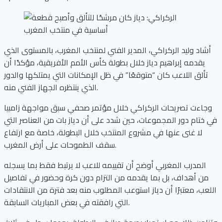
أشاد وليد الركراكي، المدير الفني لمنتخب المغرب، بالمستوى الذي
يقدمه إبراهيم دياز خلال بطولة كأس الأمم الأفريقية، مؤكدًا أن
تألق اللاعب كان “متوقعًا” في ظل الإمكانات التي يمتلكها والدور
الذي ينتظره الجهاز الفني منه.
وجاءت تصريحات الركراكي خلال مؤتمر صحفي سبق مواجهة زامبيا
في ختام دور المجموعات، حين شدد على أن دياز بات من العناصر التي
لا غنى عنها في مشروع المنتخب خلال البطولة، خاصة مع ارتفاع
سقف الطموحات على أرض المغرب.
المدرب المغربي أوضح أن تقييمه للاعب لا يرتبط فقط بما يسجله
من أهداف، بل بما يقدمه من التزام دون كرة وحضور في تفاصيل
اللعب، معتبرًا أن دياز استوعب المطلوب منه بعد فترة من الانتقادات
التي رافقته في بعض المباريات السابقة.