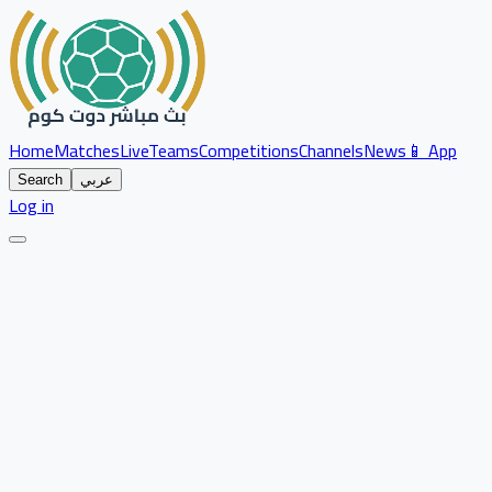
Home
Matches
Live
Teams
Competitions
Channels
News
📱 App
عربي
Search
Log in