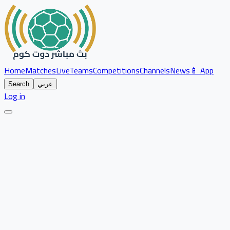
Home
Matches
Live
Teams
Competitions
Channels
News
📱 App
عربي
Search
Log in