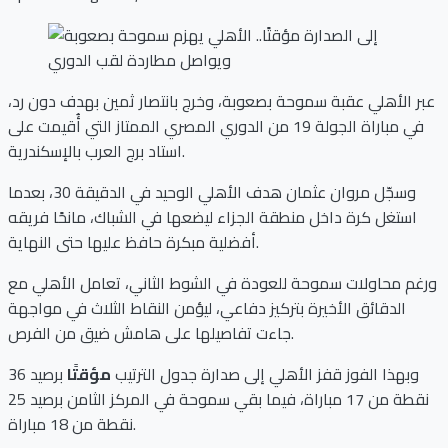
عبر الأهلي عقبة سموحة بصعوبة، وخرج بانتصار ثمين بهدف دون رد،
في مباراة الجولة 19 من الدوري المصري الممتاز التي أُقيمت على
استاد برج العرب بالإسكندرية.
وسجّل مروان عثمان هدف الأهلي الوحيد في الدقيقة 30، بعدما
استغل كرة داخل منطقة الجزاء ليضعها في الشباك، مانحًا فريقه
أفضلية مبكرة حافظ عليها حتى النهاية.
ورغم محاولات سموحة للعودة في الشوط الثاني، تعامل الأهلي مع
الدقائق الأخيرة بتركيز دفاعي، ليؤمن النقاط الثلاث في مواجهة
جاءت تفاصيلها على هامش ضيق من الفرص.
وبهذا الفوز قفز الأهلي إلى صدارة جدول الترتيب
مؤقتًا
برصيد 36
نقطة من 17 مباراة، فيما بقي سموحة في المركز الثامن برصيد 25
نقطة من 18 مباراة.