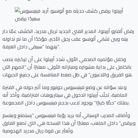
رفض ألفارو أربيلوا، المدير الفني الجديد لريال مدريد، الكشف عمّا دار
بينه وبين تشابي ألونسو عقب رحيل الأخير، مؤكدًا أن ما تم تداوله
بينهما “سيبقى داخل الغرفة”.
وخلال مؤتمره الصحفي الأول، شدد أربيلوا على أن تركيزه ينصب
بالكامل على بداية مشواره ومباراته الأولى، معتبرًا أن “المهم الآن
هو الفريق واللاعبون” في ظل ضغط المنافسة على جميع الجبهات.
وعند سؤاله عن وضع فينيسيوس جونيور وما أثير حوله في الفترة
الماضية، تجنّب أربيلوا الدخول في سيناريوهات افتراضية، وأكد أنه
يمتلك “حظًا كبيرًا” بوجود لاعب بحجم فينيسيوس داخل المجموعة.
وأضاف المدرب الإسباني أنه يريد رؤية فينيسيوس “يستمتع ويبتسم
ويرقص” داخل الملعب، معتبرًا أن هذا النسخة هي التي تصنع الفارق
وتُعبّر عن قوة ريال مدريد الهجومية.