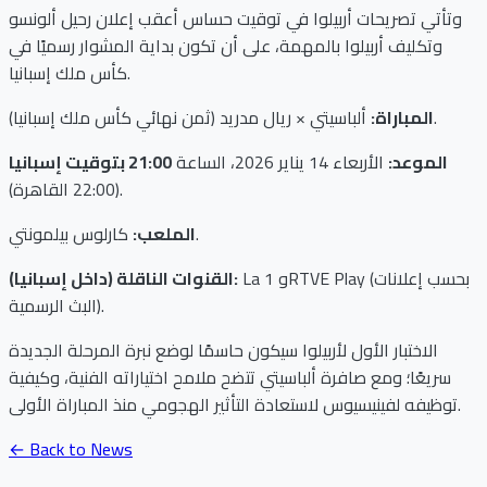
وتأتي تصريحات أربيلوا في توقيت حساس أعقب إعلان رحيل ألونسو
وتكليف أربيلوا بالمهمة، على أن تكون بداية المشوار رسميًا في
كأس ملك إسبانيا.
ألباسيتي × ريال مدريد (ثمن نهائي كأس ملك إسبانيا).
المباراة:
الموعد:
الأربعاء 14 يناير 2026، الساعة
21:00 بتوقيت إسبانيا
(22:00 القاهرة).
كارلوس بيلمونتي.
الملعب:
La 1 وRTVE Play (بحسب إعلانات
القنوات الناقلة (داخل إسبانيا):
البث الرسمية).
الاختبار الأول لأربيلوا سيكون حاسمًا لوضع نبرة المرحلة الجديدة
سريعًا؛ ومع صافرة ألباسيتي تتضح ملامح اختياراته الفنية، وكيفية
توظيفه لفينيسيوس لاستعادة التأثير الهجومي منذ المباراة الأولى.
← Back to News