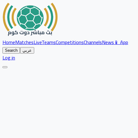
Home
Matches
Live
Teams
Competitions
Channels
News
📱 App
عربي
Search
Log in