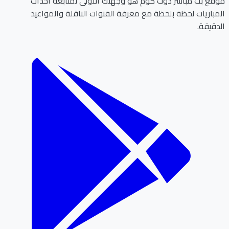
ع بث مباشر دوت كوم هو وجهتك الأولى لمتابعة أحداث
باريات لحظة بلحظة مع معرفة القنوات الناقلة والمواعيد
قيقة.