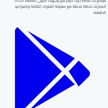
ع بث مباشر دوت كوم هو وجهتك الأولى لمتابعة أحداث
باريات لحظة بلحظة مع معرفة القنوات الناقلة والمواعيد
قيقة.